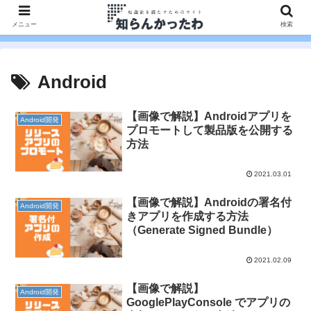
メニュー
検索
Android
【画像で解説】Androidアプリを
Android開発
プロモートして製品版を公開する
方法
2021.03.01
【画像で解説】Androidの署名付
Android開発
きアプリを作成する方法
（Generate Signed Bundle）
2021.02.09
【画像で解説】
Android開発
GooglePlayConsole でアプリの