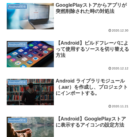
GooglePlayストアからアプリが
Android開発
突然削除された時の対処法
2020.12.30
【Android】ビルドフレーバによ
Android開発
って使用するソースを切り替える
方法
2020.12.12
Android ライブラリモジュール
Android開発
（.aar）を作成し、プロジェクト
にインポートする。
2020.11.21
【Android】GooglePlayストア
Android開発
に表示するアイコンの設定方法