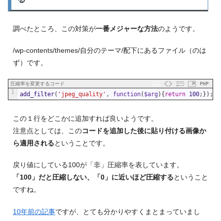
調べたところ、この対策が
一番メジャーな方法
のようです。
/wp-contents/themes/自分のテーマ/配下にあるファイル（のは
ず）です。
圧縮率を変更するコード
PHP
1
add_filter
(
'jpeg_quality'
,
function
(
$arg
)
{
return
100
;
}
)
;
この１行をどこかに追加すれば良いようです。
注意点としては、この
コードを追加した後に貼り付ける画像か
ら適用される
ということです。
戻り値にしている100が「非」圧縮率を表しています。
「100」だと圧縮しない、「0」に近いほど圧縮する
ということ
ですね。
10年前の記事
ですが、とても分かりやすくまとまっていまし