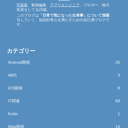
写真家
、動画編集、
アプリエンジニア
、ブロガー、株式
投資をしてる23歳。
このブログは
「日常で気になった出来事」について深掘
り
していく、知的好奇心を満たすための自己満ブログで
す。
カテゴリー
Android開発
26
AWS
3
iOS開発
8
IT関連
69
Kotlin
1
Web開発
14