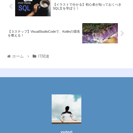
【イラストで分かる】初心者が知っておくべき
SQL文を学ぼう！
【３ステップ】VisualStudioCodeで、Kotlinの環境
を整える！
ホーム
IT関連
yutori