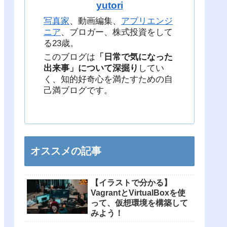
yutori
写真家
、動画編集、
アプリエンジ
ニア
、ブロガー、株式投資をして
る23歳。
このブログは
「日常で気になった
出来事」について深掘り
してい
く、知的好奇心を満たすための自
己満ブログです。
オススメの記事
【イラストで分かる】
VagrantとVirtualBoxを使
って、仮想環境を構築して
みよう！