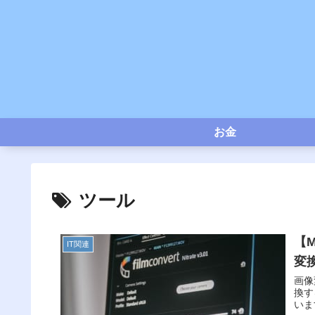
お金
ツール
【
IT関連
変
画像
換す
いま