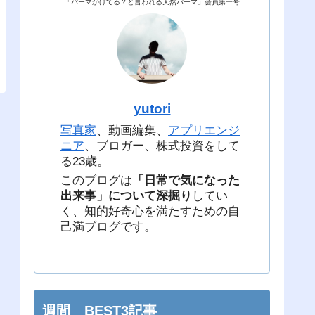
「パーマかけてる？と言われる天然パーマ」会員第一号
yutori
写真家
、動画編集、
アプリエンジ
ニア
、ブロガー、株式投資をして
る23歳。
このブログは
「日常で気になった
出来事」について深掘り
してい
く、知的好奇心を満たすための自
己満ブログです。
週間 BEST3記事