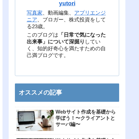
yutori
写真家
、動画編集、
アプリエンジ
ニア
、ブロガー、株式投資をして
る23歳。
このブログは
「日常で気になった
出来事」について深掘り
してい
く、知的好奇心を満たすための自
己満ブログです。
オススメの記事
Webサイト作成を基礎から
学ぼう！〜クライアントと
サーバ編〜